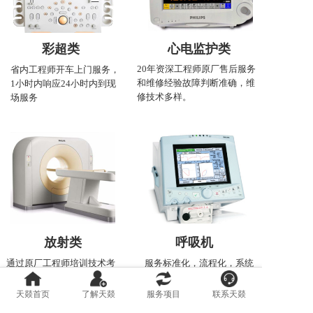
彩超类
心电监护类
20年资深工程师原厂售后服务
省内工程师开车上门服务，
和维修经验故障判断准确，维
1小时内响应24小时内到现
修技术多样。
场服务
放射类
呼吸机
通过原厂工程师培训技术考
服务标准化，流程化，系统
核，具有二类/三类医疗器械经
化，坚持“专业服务，绿色医
营许可资质和备案许可
疗”的理念，解决设备维修昂
天燚首页
了解天燚
服务项目
联系天燚
贵的痛点