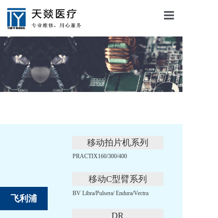
天燚首页
了解天燚
服务项目
服务流程
联系我们
移动拍片机系列
PRACTIX160/300/400
移动C型臂系列
BV Libra/Pulsera/ Endura/Vectra
飞利浦
DR